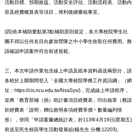
活動目標、預期效益、活動安全評估、活動流程表、活動內
容及經費概算表等項目，俾利後續審核事宜。
(四)依本補助要點第3點補助原則規定，各大專校院學生社
團不得以任何名目向參加營隊之中小學生收取任何費用。務
請確認申請案件符合前述規範。
三、本次申請作業包含線上申請及紙本資料函送兩部分，請
各校於上開期間登入「全國大專校院學務工作資訊綱」（網
址：https://cis.ncu.edu.tw/NsaSys/)，完成線上申請程序，
並將「教育部補（捐）助計畫項目經費表」印出核章（務請
於經費表「說明」櫚位敘明各項經費單價丶數量編列情
形），併同「申請案彙總統計表」於113年4月19日(星期五)
前送至民生校區學生活動發展組(楊先生 分機:12203)。