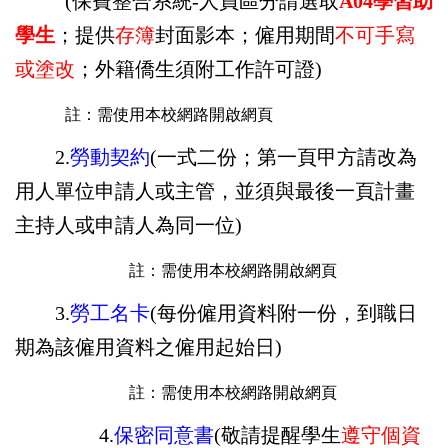
(保費整合系統-人員區分請選取
A04學習助
學生
；提供
存簿
封面影本；僱用期間
不可手寫
或塗改
；外籍僑生須附工作許可證
)
註：需使用本校網路開啟網頁
2.
勞動契約
(一式二份；第一頁甲方請改為
用人單位申請人或主管，並須與最後一頁計畫
主持人或申請人為同一位)
註：需使用本校網路開啟網頁
3.
勞工名卡
(每份僱用資料附一份，到職日
期為該僱用資料之僱用起始日)
註：需使用本校網路開啟網頁
4
.
保密同意書
(敬
請提醒學生
遵守個資