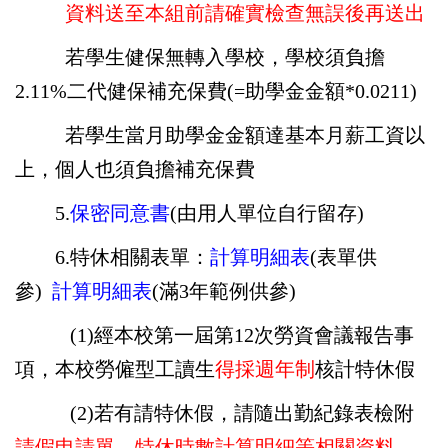
資料
送至本組前請確實檢查無誤後再送出
若學生健保無轉入學校，學校須負擔
2.11%二代健保補充保費(=助學金金額*0.0211)
若學生當月助學金金額達基本月薪工資以
上，個人也須負擔補充保費
5.
保密同意書
(由用人單位自行留存)
6.特休相關表單：
計算明細表
(表單供
參)
計算明細表
(滿3年範例供參)
(1)經本校第一屆第12次勞資會議報告事
項，本校勞僱型工讀生
得採週年制
核計特休假
(2)若有請特休假，請隨出勤紀錄表檢附
請假申請單、特休時數計算明細等相關資料