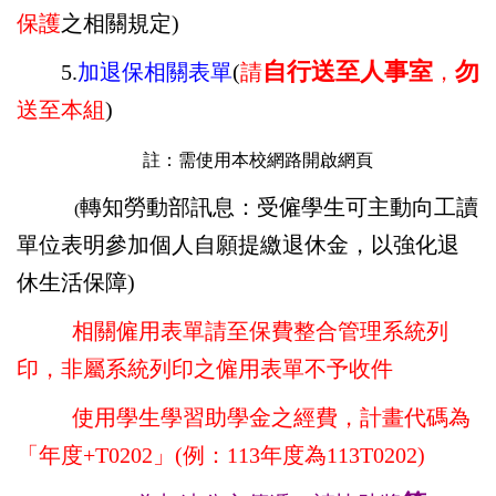
保護
之相關規定
)
自行送至人事室
勿
5
.
加退保相關表單
(
請
，
送至本組
)
註：需使用本校網路開啟網頁
轉知勞動部訊息：受僱學生
可主動向工讀
(
單位表明參加個人自願提繳退休金，以強化退
休生活保障)
相關僱用表單請至保費整合管理系統列
印，非屬系統列印之僱用表單不予收件
使
用學生學習助學金之經費，
計畫代碼為
「年度+T0202」(例：113年度為113T0202)