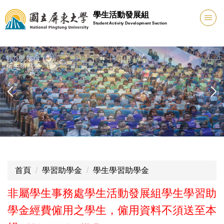
跳
學生活動發展組
到
Student Activity Development Section
主
要
內
容
區
首頁
學習助學金
學生學習助學金
非屬學生事務處學生活動發展組學生學習助
學金經費僱用之學生，僱用資料不須送至本