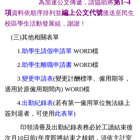
第1~4
為加速公文傳遞，請協助將
項
編上公文代號
資料依順序排列並
後送至民生
校區學生活動發展組，謝謝！
(三)其他相關表單
1
.
助學生請假申請單
WORD檔
2.
助學生離職申請書
WORD檔
3
.
變更申請表
(變更計酬標準、僱用期等，
適用於原僱用期間內)
WORD檔
4
.
出勤紀錄表
(若有第一僱用單位無法線上
簽到退者，可使用
此表單
)
印領清冊及出勤紀錄表務必於工讀結束後
次月10日前(年度即將結束之核銷，須依主計室