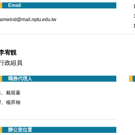
Email
iamwind@mail.nptu.edu.tw
李宥靚
行政組員
職務代理人
1、戴筱蓁
2、楊昇翰
辦公室位置