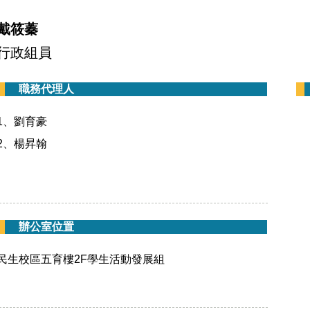
戴筱蓁
行政組員
職務代理人
1、劉育豪
2、楊昇翰
辦公室位置
民生校區五育樓2F學生活動發展組