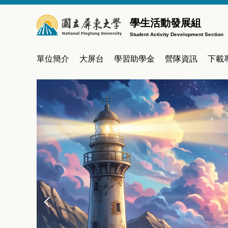
跳
到
學生活動發展組
主
Student Activity Development Section
要
內
單位簡介
大屏台
學習助學金
營隊資訊
下載
容
區