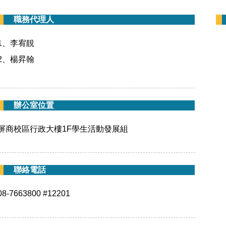
職務代理人
1、李宥靚
2、楊昇翰
辦公室位置
屏商校區行政大樓1F學生活動發展組
聯絡電話
08-7663800 #12201