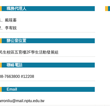
職務代理人
1、戴筱蓁
2、李宥靚
辦公室位置
民生校區五育樓2F學生活動發展組
聯絡電話
08-7663800 #12208
Email
arronliu@mail.nptu.edu.tw