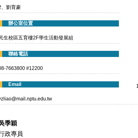
2、劉育豪
辦公室位置
民生校區五育樓2F學生活動發展組
聯絡電話
08-7663800 #12200
Email
yzliao@mail.nptu.edu.tw
吳季穎
行政專員