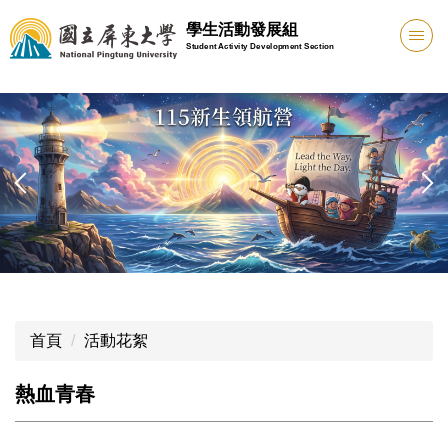
跳
學生活動發展組
到
Student Activity Development Section
主
要
內
容
區
首頁
活動花絮
熱血青春