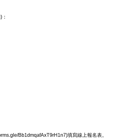
)：
。
s.gle/Bb1dmqafAxT9rH1n7)填寫線上報名表。