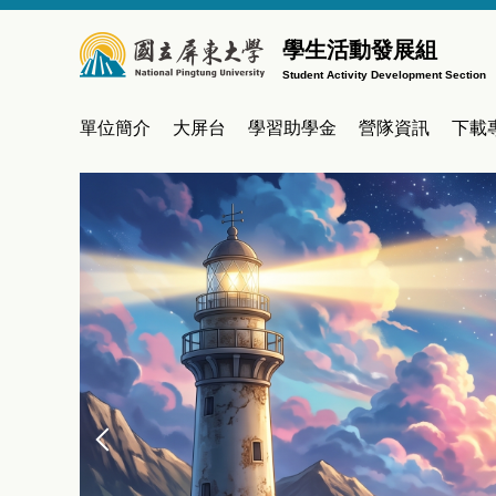
跳
到
學生活動發展組
主
Student Activity Development Section
要
內
單位簡介
大屏台
學習助學金
營隊資訊
下載
容
區