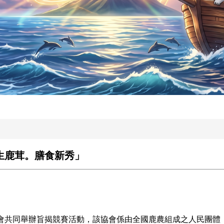
養生鹿茸。膳食新秀」
會共同舉辦旨揭競賽活動，該協會係由全國鹿農組成之人民團體