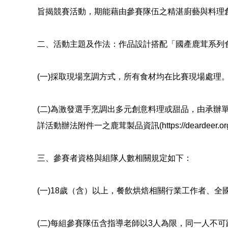
旨揭競賽活動，期能藉由參賽隊伍之精湛廚藝與料理
二、活動主題及作法：作品設計搭配「國產鹿茸系列
(一)採取現場烹調方式，所有食材均在比賽現場處理
(二)為激發選手烹調出多元創意料理或甜品，由承辦
詳活動辦法附件一之鹿茸製品資訊(https://deardeer.org.tw/
三、參賽者資格與組隊人數相關規定如下：
(一)18歲（含）以上，餐飲烘焙相關行業工作者、全
(二)每組參賽隊伍含指導老師以3人為限，同一人不