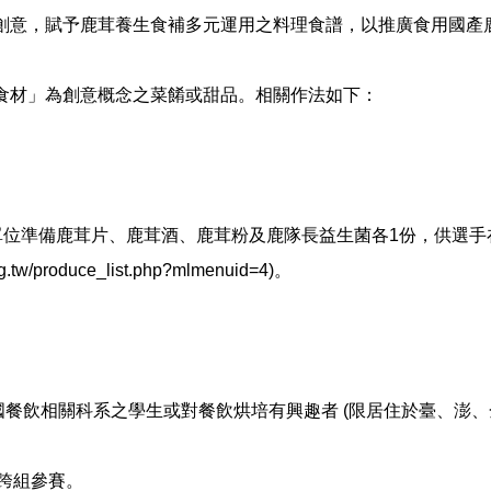
創意，賦予鹿茸養生食補多元運用之料理食譜，以推廣食用國產
食材」為創意概念之菜餚或甜品。相關作法如下：
。
單位準備鹿茸片、鹿茸酒、鹿茸粉及鹿隊長益生菌各1份，供選
produce_list.php?mlmenuid=4)。
國餐飲相關科系之學生或對餐飲烘培有興趣者 (限居住於臺、澎
可跨組參賽。