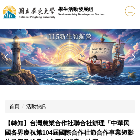
跳
學生活動發展組
到
Student Activity Development Section
主
要
內
容
區
首頁
活動快訊
【轉知】台灣農業合作社聯合社辦理「中華民
國各界慶祝第104屆國際合作社節合作事業短影