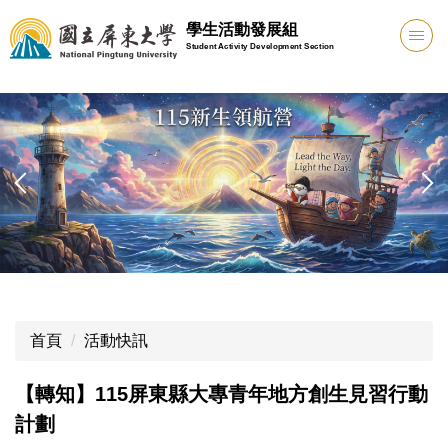
跳
學生活動發展組
到
Student Activity Development Section
主
要
內
容
區
首頁
活動快訊
【轉知】115屏東縣大專青年地方創生見習行動
計劃