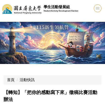
跳
學生活動發展組
到
Student Activity Development Section
主
要
內
容
區
首頁
活動快訊
【轉知】「把你的感動寫下來」徵稿比賽活動
辦法